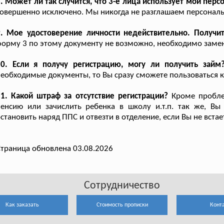
. Может ли так случится, что 3-е лица использует мои пе
овершенно исключено. Мы никогда не разглашаем персонал
9. Мое удостоверение личности недействительно. Получи
орму 3 по этому документу не возможно, необходимо замен
10. Если я получу регистрацию, могу ли получить займ
еобходимые документы, то Вы сразу сможете пользоваться 
1. Какой штраф за отсутствие регистрации?
Кроме проблем
пенсию или зачислить ребенка в школу и.т.п. так же, В
становить наряд ППС и отвезти в отделение, если Вы не вста
траница обновлена 03.08.2026
Сотрудничество
Как заказать
Стоимость прописки
Конт