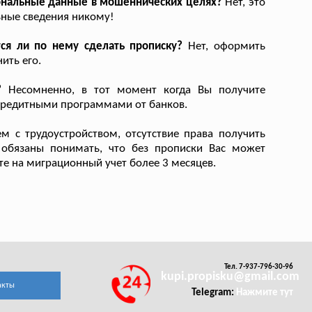
рсональные данные в мошеннических целях?
Нет, это
ьные сведения никому!
тся ли по нему сделать прописку?
Нет, оформить
ить его.
?
Несомненно, в тот момент когда Вы получите
кредитными программами от банков.
 с трудоустройством, отсутствие права получить
ы обязаны понимать, что без прописки Вас может
ете на миграционный учет более 3 месяцев.
Тел. 7-937-796-30-96
kupi.propisku@gmail.com
акты
Telegram:
Нажмите тут