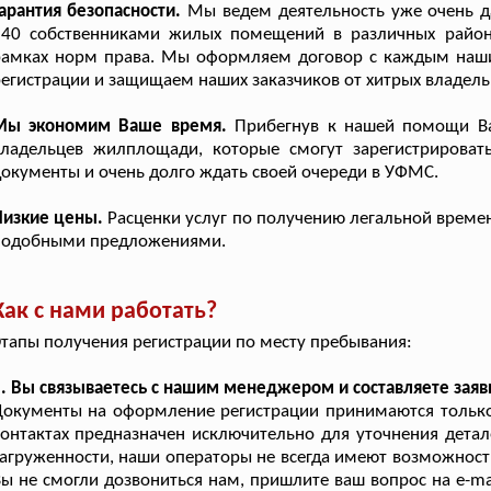
арантия безопасности.
Мы ведем деятельность уже очень д
340 собственниками жилых помещений в различных район
рамках норм права. Мы оформляем договор с каждым наши
егистрации и защищаем наших заказчиков от хитрых владель
Мы экономим Ваше время.
Прибегнув к нашей помощи Ва
владельцев жилплощади, которые смогут зарегистрироват
окументы и очень долго ждать своей очереди в УФМС.
Низкие цены.
Расценки услуг по получению легальной времен
подобными предложениями.
Как с нами работать?
тапы получения регистрации по месту пребывания:
. Вы связываетесь с нашим менеджером и составляете заяв
окументы на оформление регистрации принимаются только 
онтактах предназначен исключительно для уточнения детал
агруженности, наши операторы не всегда имеют возможность
ы не смогли дозвониться нам, пришлите ваш вопрос на e-ma