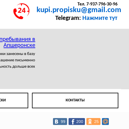
Тел. 7-937-796-30-96
kupi.propisku@gmail.com
Telegram:
Нажмите тут
 пребывания в
Апшеронске
нки занесены в базу
лашение письменно
ьность дольше всех
СКИ
КОНТАКТЫ
99
200
25