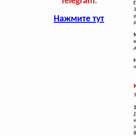
Telegram:
Г
Нажмите тут
р
д
Э
1
Д
к
з
В