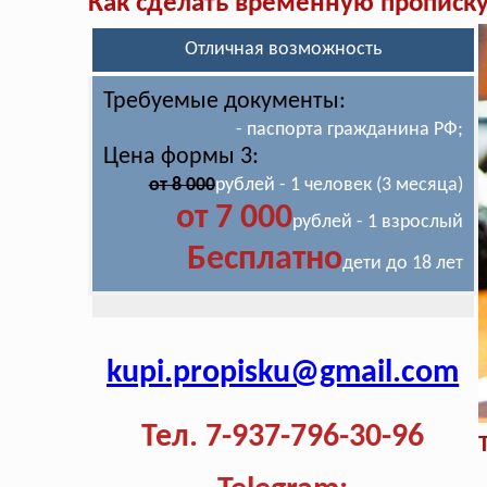
Как сделать временную прописк
Отличная возможность
Требуемые документы:
- паспорта гражданина РФ;
Цена формы 3:
от 8 000
рублей - 1 человек (3 месяца)
от 7 000
рублей - 1 взрослый
Бесплатно
дети до 18 лет
kupi.propisku@gmail.com
Тел. 7-937-796-30-96